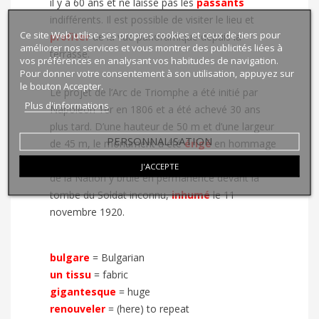
il y a 60 ans et ne laisse pas les
passants
indifférents. Il est possible de visiter le lieu et
Ce site Web utilise ses propres cookies et ceux de tiers pour
profiter
de la vue panoramique depuis la
améliorer nos services et vous montrer des publicités liées à
terrasse.
vos préférences en analysant vos habitudes de navigation.
Pour donner votre consentement à son utilisation, appuyez sur
le bouton Accepter.
Le projet de l’Arc de Triomphe a été initié par
Plus d'informations
Napoléon 1er en 1806 et a été achevé 30 ans
plus tard. D’une hauteur de 50 m et d’une largeur
PERSONNALISATION
de 45 m, le monument a été
érigé
en hommage
aux armées françaises. Depuis 1923, la Flamme
J'ACCEPTE
de la Nation y brûle en permanence devant la
tombe du Soldat inconnu,
inhumé
le 11
novembre 1920.
bulgare
=
Bulgarian
un tissu
=
fabric
gigantesque
=
huge
renouveler
=
(here) to repeat