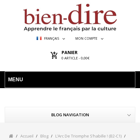
FRANÇAIS
MON COMPTE
PANIER
0
ARTICLE -
0,00€
MENU
BLOG NAVIGATION
Accueil
Blog
L’Arc De Triomphe S’habille ! (B2-C1)