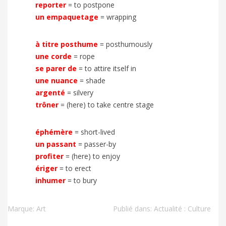
reporter
=
to postpone
un empaquetage
=
wrapping
à titre posthume
=
posthumously
une corde
=
rope
se parer de
=
to attire itself in
une nuance
=
shade
argenté
=
silvery
trôner
=
(here) to take centre stage
éphémère
=
short-lived
un passant
=
passer-by
profiter
=
(here) to enjoy
ériger
=
to erect
inhumer
=
to bury
Marque:
Art
Publié dans:
Actualité : Culture