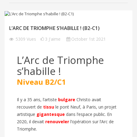
L’ARC DE TRIOMPHE S’HABILLE ! (B2-C1)
5309
Vues
3
J'aime
October 1st 2021
L’Arc de Triomphe
s’habille !
Niveau B2/C1
Il y a 35 ans, l’artiste
bulgare
Christo avait
recouvert de
tissu
le pont Neuf, à Paris, un projet
artistique
gigantesque
dans l’espace public. En
2020, il devait
renouveler
l’opération sur l’Arc de
Triomphe.