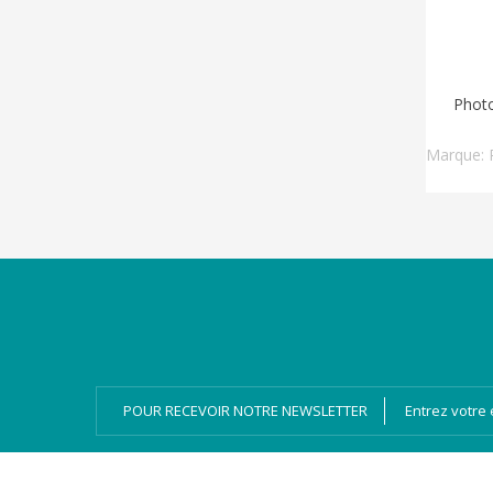
Photo
Marque:
Catégories
Magazines
Bien-dire Plus
Livres audio
Ressources
Numérique
POUR RECEVOIR NOTRE NEWSLETTER