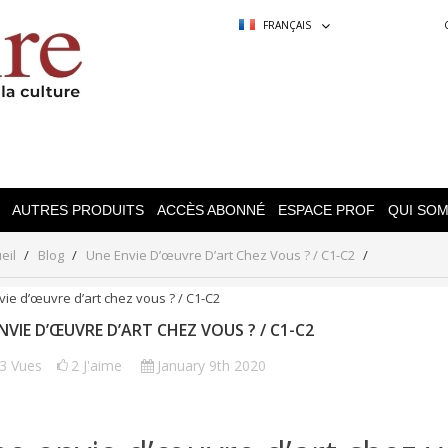
FRANÇAIS
AUTRES PRODUITS
ACCÈS ABONNÉ
ESPACE PROF
QUI SO
eil
Blog
Une Envie D’œuvre D’art Chez Vous ? / C1-C2
NVIE D’ŒUVRE D’ART CHEZ VOUS ? / C1-C2
13
Vues
2
J'aime
January 9th 2020