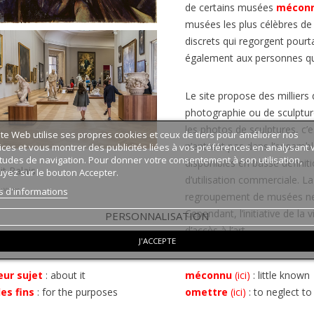
de certains musées
mécon
musées les plus célèbres de 
discrets qui regorgent pour
également aux personnes qui
Le site propose des milliers
photographie ou de sculptu
les photos de sculptures, c’
ite Web utilise ses propres cookies et ceux de tiers pour améliorer nos
n’entrent pas dans l’ensembl
ices et vous montrer des publicités liées à vos préférences en analysant 
tudes de navigation. Pour donner votre consentement à son utilisation,
disponibles en basse définiti
it Palais
yez sur le bouton Accepter.
d’utilisation commerciale. L
s d'informations
v Victor
regroupement de musées ne s
Cependant, l’initiative de la
PERSONNALISATION
d’accès à l’art.
J'ACCEPTE
eur sujet
:
about it
méconnu
(ici)
: little known
es fins
:
for the purposes
omettre
(ici)
: to neglect to