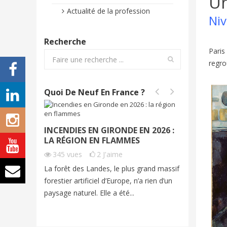
Un
Actualité de la profession
Niv
Recherche
Paris
regro
Quoi De Neuf En France ?
INCENDIES EN GIRONDE EN 2026 :
INCEND
LA RÉGION EN FLAMMES
2026 | 
345
vues
2
J'aime
283
vu
La forêt des Landes, le plus grand massif
Cet été, 
forestier artificiel d’Europe, n’a rien d’un
exceptio
paysage naturel. Elle a été...
grands fe
imagine...