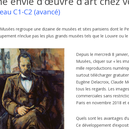
e envie d’œuvre d’art chez v
eau C1-C2 (avancé)
 Musées regroupe une dizaine de musées et sites parisiens dont le Pet
upement n’inclue pas les plus grands musées tels que le Louvre ou l
Depuis le mercredi 8 janvier
Musées, cliquer sur « les ima
mille reproductions numériq
IE DE FONTAINEBLEAU EN
BORMES-LES-MIMOSAS, VI
surtout télécharger gratuite
FRANÇAIS B2/C1
PRÉFÉRÉ DES FRANÇAIS 2026
Eugène Delacroix, Claude Mo
A2/B1
es
1
J'aime
tous les regards. Les images
319
vues
1
J'aime
commerciales sans restrictio
la France subit des incendies
Connaissez-vous l’émission de t
Paris en novembre 2018 et es
nnels. Quand on pense aux
‘Le Village Préféré des Français’ ?
ux de forêt en France, on
animée par Stéphane Bern....
Quels sont les avantages d’
Ce développement d’expositi