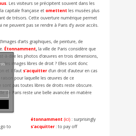
nus
. Les visiteurs se précipitent souvent dans les
la capitale française et
omettent
les musées plus
tant de trésors. Cette ouverture numérique permet
 ne peuvent pas se rendre à Paris d’y avoir accès.
 d’images d’arts graphiques, de peinture, de
re.
Étonnamment
,
la ville de Paris considère que
est-à-dire les photos d’œuvres en trois dimensions,
e des images libres de droit ? Elles sont donc
vos
on et Il faut
s’acquitter
d’un droit d’auteur en cas
a raison pour laquelle les œuvres de ce
ont pas toutes libres de droits reste obscure.
 ville de Paris reste une belle avancée en matière
étonnamment
(ici)
: surprisingly
 go to
s’acquitter
:
to pay off