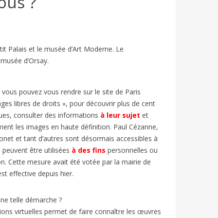
ous ?
it Palais et le musée d’Art Moderne. Le
e musée d’Orsay.
, vous pouvez vous rendre sur le site de Paris
ges libres de droits », pour découvrir plus de cent
ues, consulter des informations
à leur sujet
et
LLAGE
VACANCES D’ÉTÉ EN FRANCE : FLE
FESTIV
ment les images en haute définition. Paul Cézanne,
 | FLE
A2/B1 | BIEN-DIRE
ARTICL
net et tant d’autres sont désormais accessibles à
1185
vues
7
J'aime
853
v
 peuvent être utilisées
à des fins
personnelles ou
n. Cette mesure avait été votée par la mairie de
En France, le mois de juillet marque le
Chaque an
élévision
t effective depuis hier.
début des « grandes vacances » ou «
d’Avignon
 Elle est
vacances d’été ».
et entre 
une telle démarche ?
ons virtuelles permet de faire connaître les œuvres