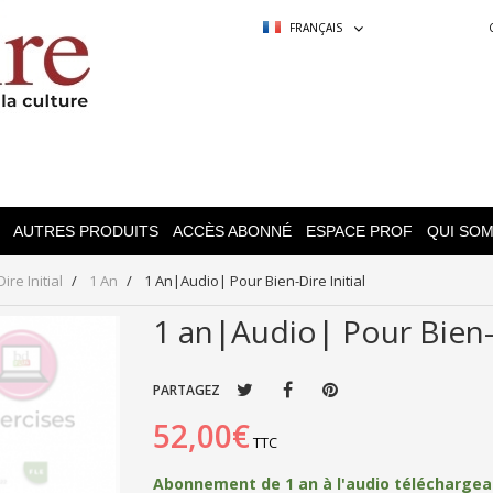
FRANÇAIS
AUTRES PRODUITS
ACCÈS ABONNÉ
ESPACE PROF
QUI SO
re Initial
1 An
1 An|Audio| Pour Bien-Dire Initial
1 an|Audio| Pour Bien-d
PARTAGEZ
52,00€
TTC
Abonnement de 1 an à l'audio téléchargea