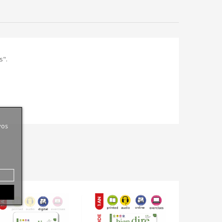
s".
vos