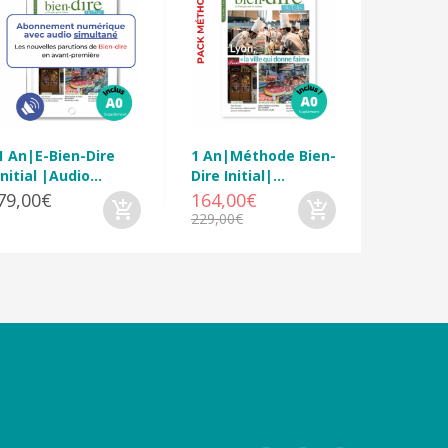
1 An|E-Bien-Dire
1 An|Méthode Bien-
Initial |Audio...
Dire Initial|...
79,00€
164,00€
229,00€