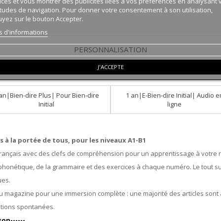
ices et vous montrer des publicités liées à vos préférences en analysant 
tudes de navigation. Pour donner votre consentement à son utilisation,
yez sur le bouton Accepter.
s d'informations
PERSONNALISATION
J'ACCEPTE
an|Bien-dire Plus| Pour Bien-dire
1 an|E-Bien-dire Initial| Audio e
Initial
ligne
s à la portée de tous, pour les niveaux A1-B1
rançais avec des clefs de compréhension pour un apprentissage à votre ry
phonétique, de la grammaire et des exercices à chaque numéro. Le tout sur 
ues.
magazine pour une immersion complète : une majorité des articles sont art
sations spontanées.
son------