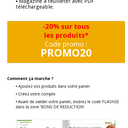
Magazine à feuilleter avec PDF
•
téléchargeable.
-20% sur tous
les produits*
Code promo :
PROMO20
Comment ça marche ?
Ajoutez vos produits dans votre panier
•
réez votre compte
• C
vant de valider votre panier, insérez le code FLASH20
• A
dans la zone ‘BONS DE REDUCTION’