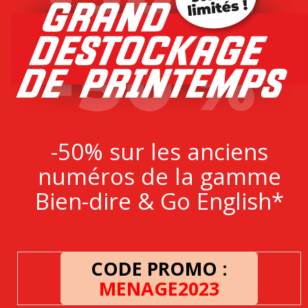
-50% sur les anciens
numéros de la gamme
Bien-dire & Go English*
CODE PROMO :
MENAGE2023