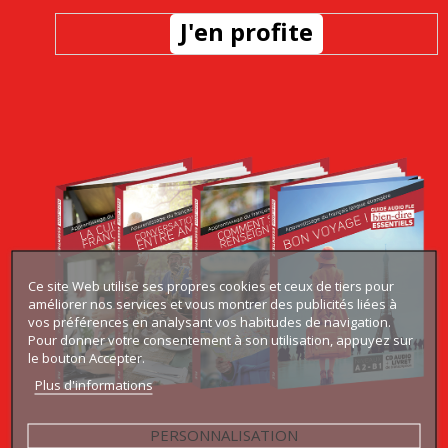
J'en profite
Ce site Web utilise ses propres cookies et ceux de tiers pour
améliorer nos services et vous montrer des publicités liées à
vos préférences en analysant vos habitudes de navigation.
Pour donner votre consentement à son utilisation, appuyez sur
le bouton Accepter.
Plus d'informations
PERSONNALISATION