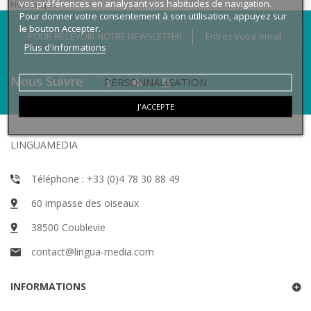
vos préférences en analysant vos habitudes de navigation.
Numérique
Pour donner votre consentement à son utilisation, appuyez sur
le bouton Accepter.
POUR RECEVOIR NOTRE NEWSLETTER
Plus d'informations
Nous Suivre
PERSONNALISATION
J'ACCEPTE
LINGUAMEDIA
Téléphone : +33 (0)4 78 30 88 49
60 impasse des oiseaux
38500 Coublevie
contact@lingua-media.com
INFORMATIONS