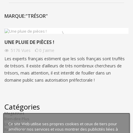
MARQUE:"TRÉSOR"
UNE PLUIE DE PIÈCES !
5176
Vues
0
J'aime
Les experts français estiment que les sols français sont truffés
de trésors. Il existe d’ailleurs de très nombreux chercheurs de
trésors, mais attention, il est interdit de fouiller dans un
domaine public sans autorisation préfectorale !
Catégories
Magazines
Bien-dire Plus
Ce site Web utilise ses propres cookies et ceux de tiers pour
Livres audio
améliorer nos services et vous montrer des publicités liées à
Ressources