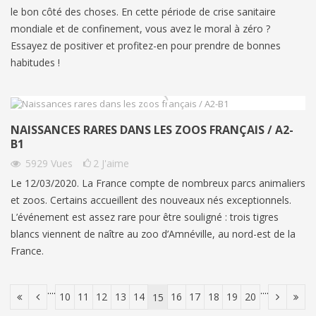
le bon côté des choses. En cette période de crise sanitaire
mondiale et de confinement, vous avez le moral à zéro ?
Essayez de positiver et profitez-en pour prendre de bonnes
habitudes !
NAISSANCES RARES DANS LES ZOOS FRANÇAIS / A2-
B1
5929
Vues
2
J'aime
Le 12/03/2020. La France compte de nombreux parcs animaliers
et zoos. Certains accueillent des nouveaux nés exceptionnels.
L’événement est assez rare pour être souligné : trois tigres
blancs viennent de naître au zoo d’Amnéville, au nord-est de la
France.
....
....
10
11
12
13
14
16
17
18
19
20
15