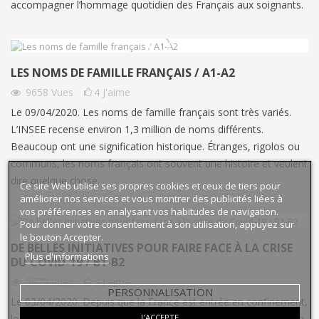
accompagner l’hommage quotidien des Français aux soignants.
LES NOMS DE FAMILLE FRANÇAIS / A1-A2
9658
Vues
4
J'aime
Le 09/04/2020. Les noms de famille français sont très variés.
L’INSEE recense environ 1,3 million de noms différents.
Beaucoup ont une signification historique. Étranges, rigolos ou
communs, les noms français ont souvent une histoire et veulent
dire quelque chose.
Ce site Web utilise ses propres cookies et ceux de tiers pour
améliorer nos services et vous montrer des publicités liées à
vos préférences en analysant vos habitudes de navigation.
Pour donner votre consentement à son utilisation, appuyez sur
le bouton Accepter.
DE BELLES INITIATIVES POUR FAIRE FACE À LA CRISE
Plus d'informations
DU COVID-19 / B1-B2
5679
Vues
3
J'aime
PERSONNALISATION
Le 03/04/2020. Depuis que la France est entrée en confinement,
J'ACCEPTE
le 17 mars dernier, de belles initiatives ont vu le jour à travers le