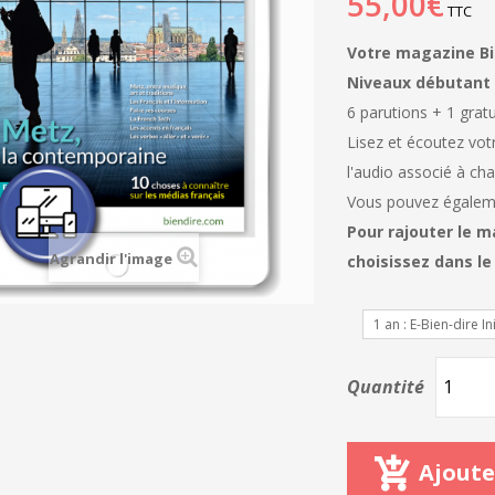
55,00€
TTC
Votre magazine Bien
Niveaux débutant 
6 parutions + 1 gratu
Lisez et écoutez vo
l'audio associé à cha
Vous pouvez égaleme
Pour rajouter le m
Agrandir l'image
choisissez dans l
1 an : E-Bien-dire Ini
Quantité
Ajoute