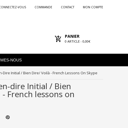
CONNECTEZ-VOUS
COMMANDE
CONTACT
MON COMPTE
PANIER
0
ARTICLE -
0,00€
MMES-NOUS
en-Dire Initial / Bien Dire/ Voilà - French Lessons On Skype
en-dire Initial / Bien
à - French lessons on