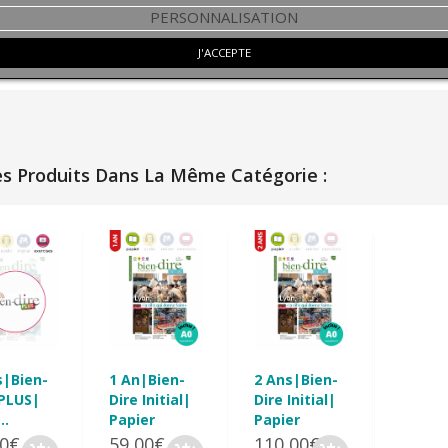
PERSONNALISATION
J'ACCEPTE
es Produits Dans La Même Catégorie :
s|Bien-
1 An|Bien-
2 Ans|Bien-
 PLUS|
Dire Initial|
Dire Initial|
..
Papier
Papier
00€
59,00€
110,00€