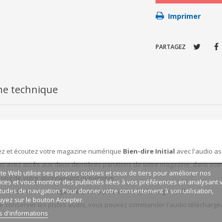
Imprimer
PARTAGEZ
he technique
ez et écoutez votre magazine numérique
Bien-dire Initial
avec l'audio as
s avez accès aux deux dernières parutions de votre magazine, dans vot
ite Web utilise ses propres cookies et ceux de tiers pour améliorer nos
long de votre abonnement numérique,
ices et vous montrer des publicités liées à vos préférences en analysant 
tudes de navigation. Pour donner votre consentement à son utilisation,
r conserver vos magazines, vous pouvez les télécharger en PDF.
yez sur le bouton Accepter.
r conserver les pistes audio, vous pouvez commander l'audio télécharge
s d'informations