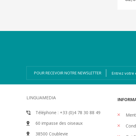
Catégories
Magazines
Bien-dire Plus
Livres audio
Ressources
Numérique
POUR RECEVOIR NOTRE NEWSLETTER
LINGUAMEDIA
INFORM
Téléphone : +33 (0)4 78 30 88 49
Menti
60 impasse des oiseaux
Condi
38500 Coublevie