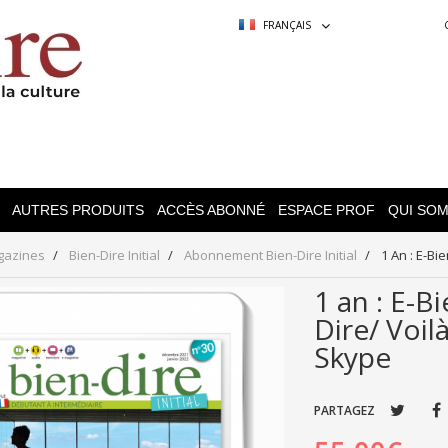
FRANÇAIS
AUTRES PRODUITS
ACCÈS ABONNÉ
ESPACE PROF
QUI SO
gazines
Bien-Dire Initial
Abonnement Bien-Dire Initial
1 An : E-Bi
1 an : E-Bi
Dire/ Voil
Skype
PARTAGEZ