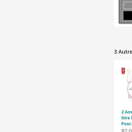
3 Autr
2 An
Dire
Pour.
82,