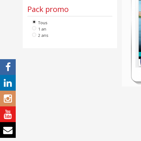
Pack promo
Tous
1 an
2 ans