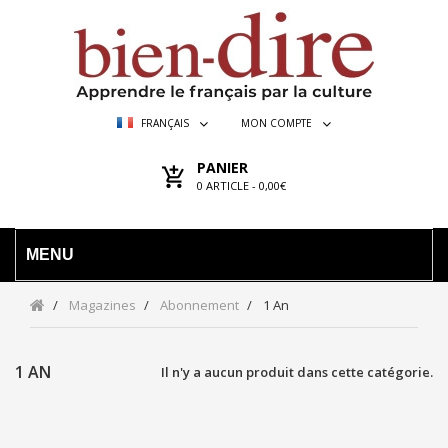
FRANÇAIS
MON COMPTE
PANIER
0
ARTICLE -
0,00€
MENU
Magazines
Abonnement
1 An
1 AN
Il n'y a aucun produit dans cette catégorie.