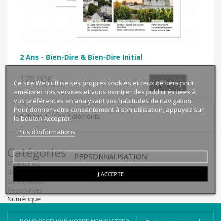
2 Ans - Bien-Dire & Bien-Dire Initial
178,00€
Ce site Web utilise ses propres cookies et ceux de tiers pour
Afficher
améliorer nos services et vous montrer des publicités liées à
vos préférences en analysant vos habitudes de navigation.
Pour donner votre consentement à son utilisation, appuyez sur
Affichage 1 - 1 de 1 éléments
le bouton Accepter.
Plus d'informations
Catégories
PERSONNALISATION
Magazines
Bien-dire Plus
J'ACCEPTE
Livres audio
Ressources
Numérique