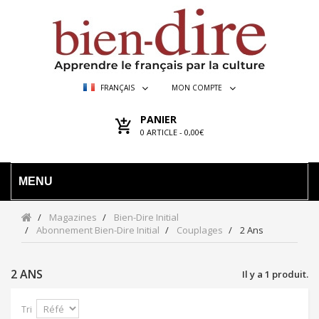
FRANÇAIS
MON COMPTE
PANIER
0
ARTICLE -
0,00€
MENU
Magazines
Bien-Dire Initial
Abonnement Bien-Dire Initial
Couplages
2 Ans
2 ANS
Il y a 1 produit.
Tri