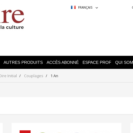
FRANÇAIS
AUTRES PRODUITS
ACCÈS ABONNÉ
ESPACE PROF
QUI SO
re Initial
Couplages
1 An