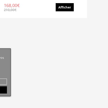
168,00€
Afficher
210,00€
vos