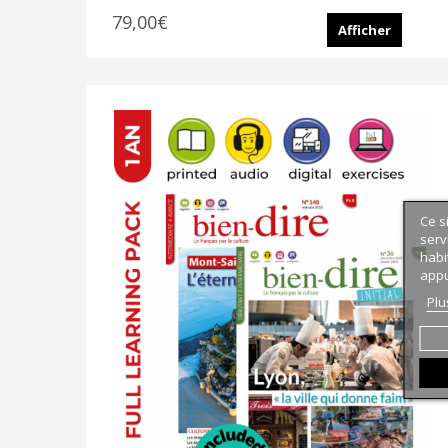
79,00€
Afficher
Ce s
serv
habi
appu
Plu