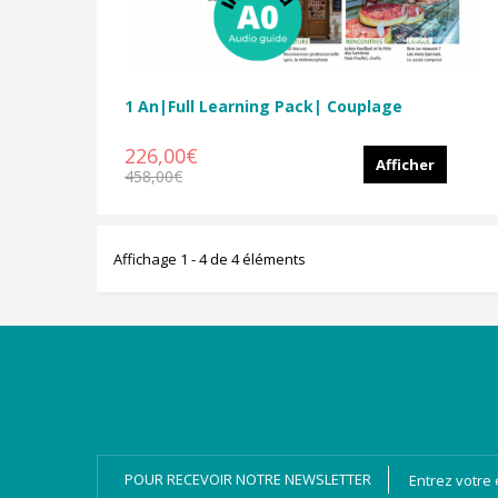
1 An|Full Learning Pack| Couplage
226,00€
Afficher
458,00€
Affichage 1 - 4 de 4 éléments
Catégories
Magazines
Bien-dire Plus
Livres audio
Ressources
Numérique
POUR RECEVOIR NOTRE NEWSLETTER