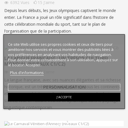
6392
Vues
15
J'aime
Depuis leurs débuts, les Jeux olympiques captivent le monde
entier. La France a joué un rôle significatif dans l’histoire de
cette célébration mondiale du sport, tant sur le plan de
l’organisation que de la participation.
Ce site Web utilise ses propres cookies et ceux de tiers pour
améliorer nos services et vous montrer des publicités liées à
vos préférences en analysant vos habitudes de navigation.
LA LANGUE FRANÇAISE : UN TRÉSOR CULTUREL
Pour donner votre consentement à son utilisation, appuyez sur
MONDIAL (NIVEAUX C1/C2)
le bouton Accepter.
6218
Vues
15
J'aime
Plus d'informations
La langue française, avec ses nuances élégantes et sa richesse
PERSONNALISATION
historique, est un trésor culturel. Parlée sur tous les continents,
elle incarne un héritage culturel linguistique vieux de plusieurs
J'ACCEPTE
siècles, tout en restant vivante et dynamique dans le paysage
linguistique contemporain.