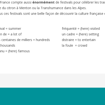
 France compte aussi
énormément
de festivals pour célébrer les tr
e du citron à Menton ou la Transhumance dans les Alpes.
s ces festivals sont une belle façon de découvrir la culture française
ival = summer
fréquenté = (here) visited
in de = a lot of
un cadre = (here) setting
 centaines de milliers = hundreds
distraire = to entertain
 thousands
la foule = crowd
nnu = (here) famous