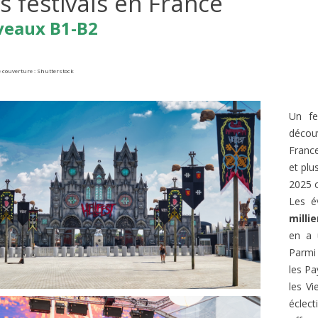
s festivals en France
veaux B1-B2
 couverture : Shutterstock
Un fe
découv
France
et plu
IE DE FONTAINEBLEAU EN
BORMES-LES-MIMOSAS, VI
2025 o
FRANÇAIS B2/C1
PRÉFÉRÉ DES FRANÇAIS 2026
Les é
A2/B1
es
1
J'aime
millie
279
vues
1
J'aime
en a 
la France subit des incendies
Connaissez-vous l’émission de t
Parmi 
nnels. Quand on pense aux
‘Le Village Préféré des Français’ ?
les Pa
ux de forêt en France, on
animée par Stéphane Bern....
les V
éclect