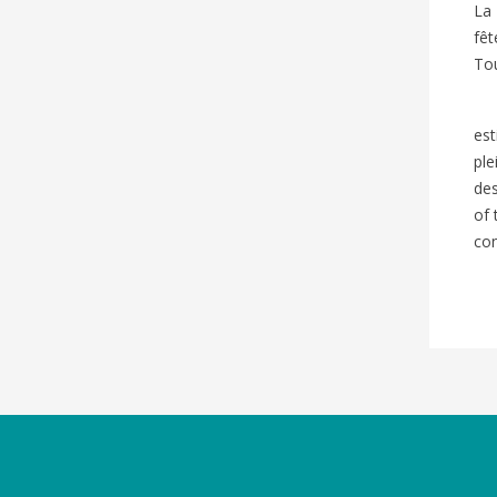
La
fêt
Tou
est
ple
des
of
co
Catégories
Magazines
Bien-dire Plus
Livres audio