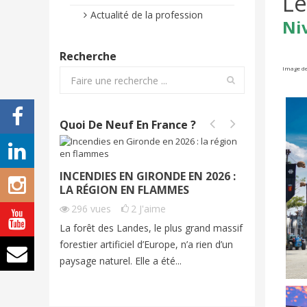
Le
Actualité de la profession
Ni
Recherche
Image de
Quoi De Neuf En France ?
INCENDIES EN GIRONDE EN 2026 :
INCEND
LA RÉGION EN FLAMMES
2026 | 
296
vues
2
J'aime
228
vu
La forêt des Landes, le plus grand massif
Cet été, 
forestier artificiel d’Europe, n’a rien d’un
exceptio
paysage naturel. Elle a été...
grands fe
imagine...