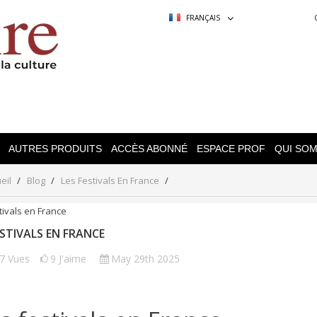
FRANÇAIS
AUTRES PRODUITS
ACCÈS ABONNÉ
ESPACE PROF
QUI SO
eil
Blog
Les Festivals En France
ESTIVALS EN FRANCE
77
Vues
9
J'aime
May 29th 2025