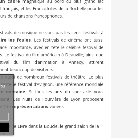
un cadre
magnifique au bord du plus grand lac
l français, et les Francofolies de la Rochelle pour les
urs de chansons francophones.
stivals de musique ne sont pas les seuls festivals à
aire les foules
. Les festivals de cinéma ont aussi
ace importante, avec en tête le célèbre festival de
. Le festival du film américain à Deauville, ainsi que
stival du film d’animation à Annecy, attirent
ent beaucoup de visiteurs.
ste aussi de nombreux festivals de théâtre. Le plus
reste le festival d’Avignon, une référence mondiale
vos
le domaine
. Si tous les arts du spectacle vous
essent, Les Nuits de Fourvière de Lyon proposent
de 150
représentations
variées.
Paris, le Livre dans la Boucle, le grand salon de la
es.