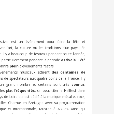
stival est un événement pour faire la fête et
rir l’art, la culture ou les traditions d’un pays. En
, il y a beaucoup de festivals pendant toute l’année,
s particulièrement pendant la période
estivale
. L’été
LLAGE
VACANCES D’ÉTÉ EN FRANCE : FLE
FESTIV
ffrira
plein
d’événements festifs.
 | FLE
A2/B1 | BIEN-DIRE
ARTICL
vénements musicaux attirent
des centaines
de
1136
vues
7
J'aime
822
v
rs
de spectateurs aux quatre coins de la France. Il y
un grand nombre et certains sont très
connus
.
En France, le mois de juillet marque le
Chaque an
élévision
les plus
fréquentés
, on peut citer le Hellfest dans
début des « grandes vacances » ou «
d’Avignon
 Elle est
ys de Loire qui est dédié à la musique métal et rock,
vacances d’été ».
et entre 
ieilles Charrue en Bretagne avec sa programmation
ique et internationale, Musilac à Aix-les-Bains qui