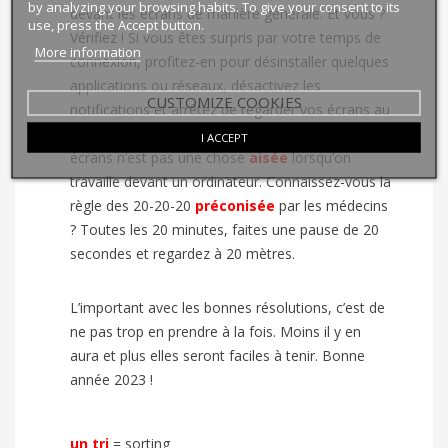
by analyzing your browsing habits. To give your consent to its
devant les écrans de manière générale. Et vous ?
use, press the Accept button.
Vérifiez ! Si vous êtes surpris par votre temps de
More information
connexion, profitez-en pour désinstaller quelques
applications ou réseaux, désactivez les
CUSTOMIZE COOKIES
notifications et arrêtez de regarder vos écrans au
lever et au coucher. Réduire son temps devant les
I ACCEPT
écrans n’est pas une chose
aisée
lorsqu’on
travaille devant un ordinateur. Connaissez-vous la
règle des 20-20-20
préconisée
par les médecins
? Toutes les 20 minutes, faites une pause de 20
secondes et regardez à 20 mètres.
L’important avec les bonnes résolutions, c’est de
ne pas trop en prendre à la fois. Moins il y en
aura et plus elles seront faciles à tenir. Bonne
année 2023 !
un tri
=
sorting