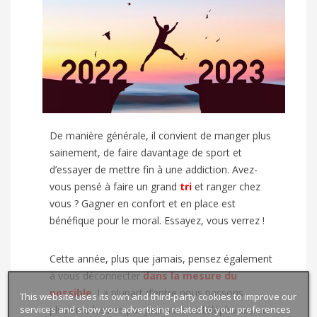
De manière générale, il convient de manger plus
sainement, de faire davantage de sport et
d’essayer de mettre fin à une addiction. Avez-
vous pensé à faire un grand
tri
et ranger chez
vous ? Gagner en confort et en place est
bénéfique pour le moral. Essayez, vous verrez !
Cette année, plus que jamais, pensez également
à vous déconnecter
dans la mesure du
possible
. La plupart d’entre nous passons
This website uses its own and third-party cookies to improve our
services and show you advertising related to your preferences
plusieurs heures par jour sur nos téléphones ou