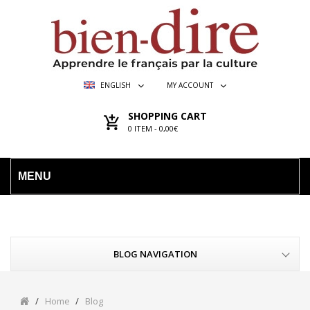
ENGLISH
MY ACCOUNT
SHOPPING CART
0
ITEM -
0,00€
MENU
BLOG NAVIGATION
Home
Blog